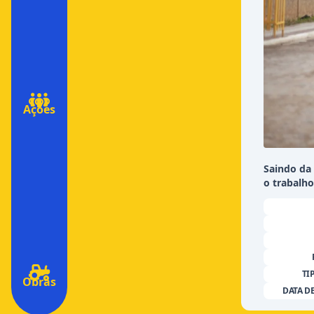
Ações
Saindo da
o trabalho
TI
Obras
DATA D