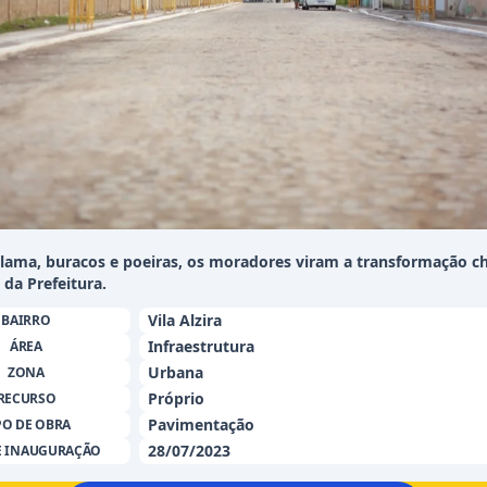
 lama, buracos e poeiras, os moradores viram a transformação 
 da Prefeitura.
Vila Alzira
BAIRRO
Infraestrutura
ÁREA
Urbana
ZONA
Próprio
RECURSO
Pavimentação
PO DE OBRA
28/07/2023
E INAUGURAÇÃO